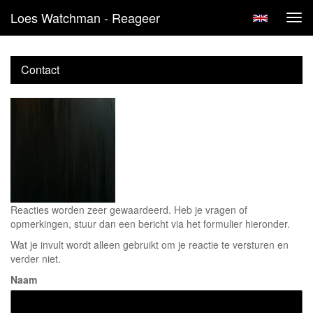
Loes Watchman - Reageer
Tog
navi
Contact
Reacties worden zeer gewaardeerd. Heb je vragen of
opmerkingen, stuur dan een bericht via het formulier hieronder.
Wat je invult wordt alleen gebruikt om je reactie te versturen en
verder niet.
Naam