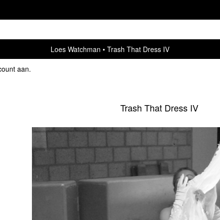
Loes Watchman
Trash That Dress IV
count aan
.
Trash That Dress IV